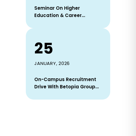
Seminar On Higher
Education & Career
Opportunities In South
Korea Held At DIU On 22
January 2026
25
JANUARY, 2026
On-Campus Recruitment
Drive With Betopia Group
Successfully Concluded On
25 January 2026