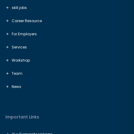
skill.jobs
Career Resource
For Employers
Services
Workshop
Team
News
Important Links