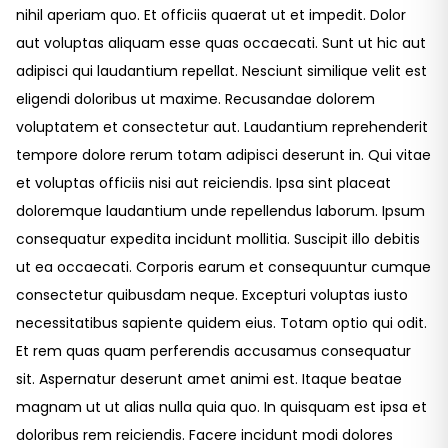
nihil aperiam quo. Et officiis quaerat ut et impedit. Dolor
aut voluptas aliquam esse quas occaecati. Sunt ut hic aut
adipisci qui laudantium repellat. Nesciunt similique velit est
eligendi doloribus ut maxime. Recusandae dolorem
voluptatem et consectetur aut. Laudantium reprehenderit
tempore dolore rerum totam adipisci deserunt in. Qui vitae
et voluptas officiis nisi aut reiciendis. Ipsa sint placeat
doloremque laudantium unde repellendus laborum. Ipsum
consequatur expedita incidunt mollitia. Suscipit illo debitis
ut ea occaecati. Corporis earum et consequuntur cumque
consectetur quibusdam neque. Excepturi voluptas iusto
necessitatibus sapiente quidem eius. Totam optio qui odit.
Et rem quas quam perferendis accusamus consequatur
sit. Aspernatur deserunt amet animi est. Itaque beatae
magnam ut ut alias nulla quia quo. In quisquam est ipsa et
doloribus rem reiciendis. Facere incidunt modi dolores