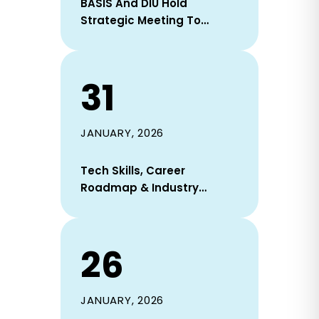
BASIS And DIU Hold
Strategic Meeting To
Strengthen Industry–
Academia Collaboration
31
JANUARY, 2026
Tech Skills, Career
Roadmap & Industry
Readiness Session Held On
31 January 2026
26
JANUARY, 2026