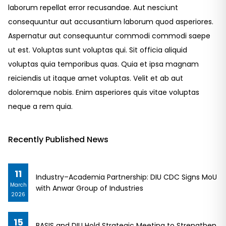
laborum repellat error recusandae. Aut nesciunt
consequuntur aut accusantium laborum quod asperiores.
Aspernatur aut consequuntur commodi commodi saepe
ut est. Voluptas sunt voluptas qui. Sit officia aliquid
voluptas quia temporibus quas. Quia et ipsa magnam
reiciendis ut itaque amet voluptas. Velit et ab aut
doloremque nobis. Enim asperiores quis vitae voluptas
neque a rem quia.
Recently Published News
11
Industry–Academia Partnership: DIU CDC Signs MoU
March
with Anwar Group of Industries
2026
15
BASIS and DIU Hold Strategic Meeting to Strengthen