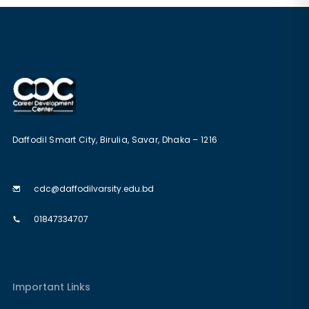
Daffodil Smart City, Birulia, Savar, Dhaka – 1216
cdc@daffodilvarsity.edu.bd
01847334707
Important Links